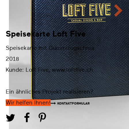
Speisekarte Loft Five
Speisekarte mit Gummizugschnur
2018
Kunde: Loft Five,
www.loftfive.ch
Ein ähnliches Projekt realisieren?
Wir helfen Ihnen!
KONTAKTFORMULAR