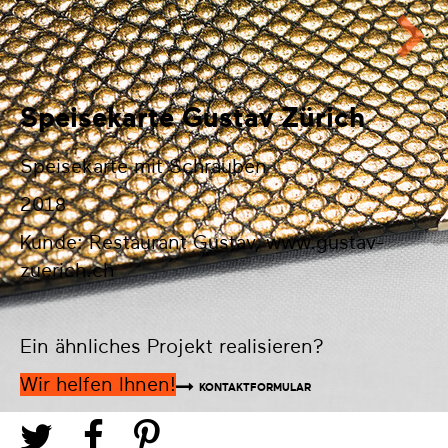
Speisekarte Gustav Zürich
Speisekarte mit Schrauben
2018
Kunde: Restaurant Gustav,
www.gustav-
zuerich.ch
Ein ähnliches Projekt realisieren?
Wir helfen Ihnen!
KONTAKTFORMULAR