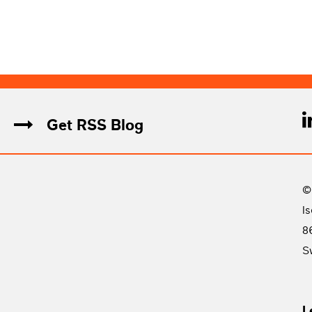
Get RSS Blog
©
I
8
S
L