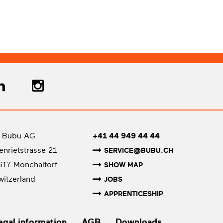
 Bubu AG
+41 44 949 44 44
senrietstrasse 21
SERVICE@BUBU.CH
617 Mönchaltorf
SHOW MAP
witzerland
JOBS
APPRENTICESHIP
egal information
AGB
Downloads