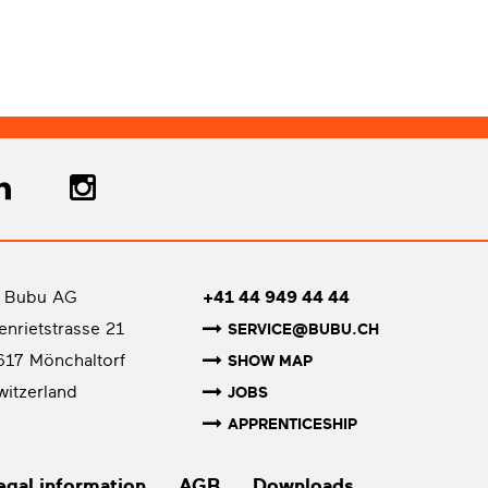
 Bubu AG
+41 44 949 44 44
senrietstrasse 21
SERVICE@BUBU.CH
617 Mönchaltorf
SHOW MAP
witzerland
JOBS
APPRENTICESHIP
egal information
AGB
Downloads