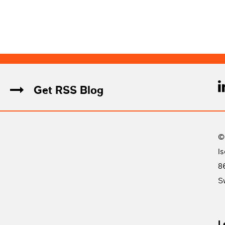
Get RSS Blog
©
I
8
S
L