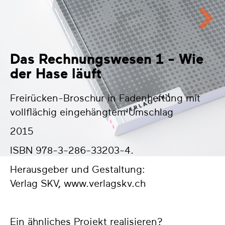
Das Rechnungswesen 1 - Wie
der Hase läuft
Freirücken-Broschur in Fadenheftung mit
vollflächig eingehängtem Umschlag
2015
ISBN 978-3-286-33203-4.
Herausgeber und Gestaltung:
Verlag SKV,
www.verlagskv.ch
Ein ähnliches Projekt realisieren?