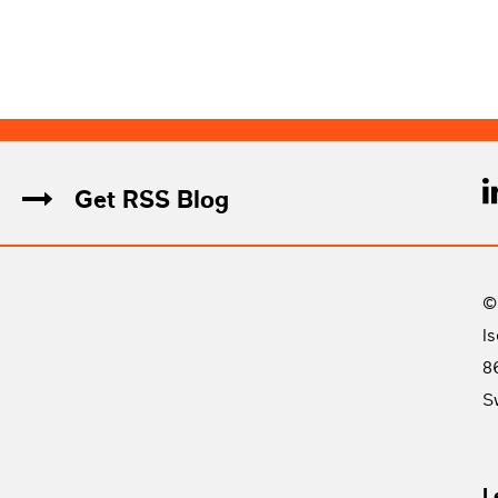
Get RSS Blog
©
I
8
S
L