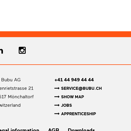
 Bubu AG
+41 44 949 44 44
senrietstrasse 21
SERVICE@BUBU.CH
617 Mönchaltorf
SHOW MAP
witzerland
JOBS
APPRENTICESHIP
egal information
AGB
Downloads