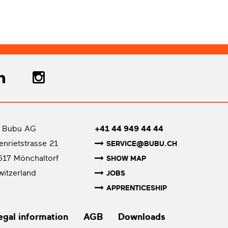
 Bubu AG
+41 44 949 44 44
senrietstrasse 21
SERVICE@BUBU.CH
617 Mönchaltorf
SHOW MAP
witzerland
JOBS
APPRENTICESHIP
egal information
AGB
Downloads