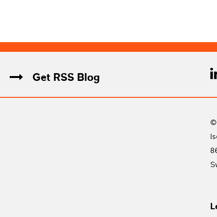
Get RSS Blog
©
I
8
S
L