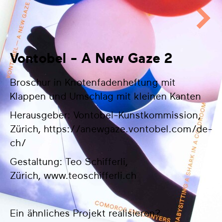
Vontobel - A New Gaze 2
Broschur in Knotenfadenheftung mit
Klappen und Umschlag mit kleinen Kanten
Herausgeber:
Vontobel-Kunstkommission,
Zürich,
https://anewgaze.vontobel.com/de-
ch/
Gestaltung: Teo Schifferli,
Zürich,
www.teoschifferli.ch
Ein ähnliches Projekt realisieren?