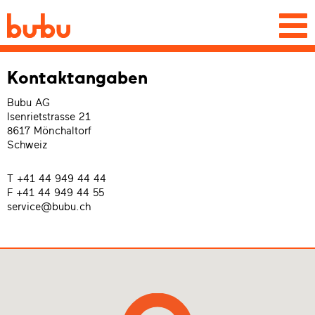
Togg
navi
Kontaktangaben
Bubu AG
Isenrietstrasse 21
8617 Mönchaltorf
Schweiz
T +41 44 949 44 44
F +41 44 949 44 55
service@bubu.ch