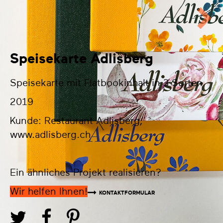
Speisekarte Adlisberg
Speisekarte mit Flatbookinhalt in 3 Sorten
2019
Kunde: Restaurant Adlisberg,
www.adlisberg.ch
Ein ähnliches Projekt realisieren?
Wir helfen Ihnen!
KONTAKTFORMULAR