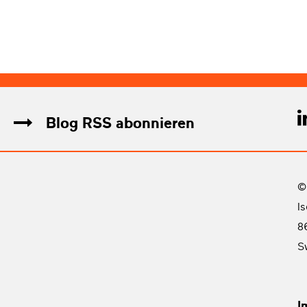
Blog RSS abonnieren
©
I
8
S
I