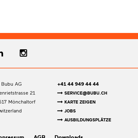
 Bubu AG
+41 44 949 44 44
senrietstrasse 21
SERVICE@BUBU.CH
617 Mönchaltorf
KARTE ZEIGEN
witzerland
JOBS
AUSBILDUNGSPLÄTZE
mpressum
AGB
Downloads