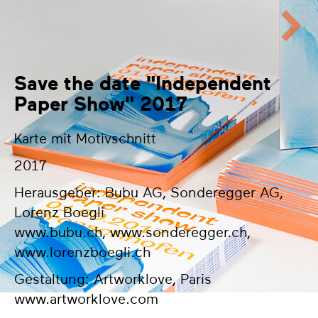
Save the date "Independent
Paper Show" 2017
Karte mit Motivschnitt
2017
Herausgeber: Bubu AG, Sonderegger AG,
Lorenz Boegli
www.bubu.ch
,
www.sonderegger.ch
,
www.lorenzboegli.ch
Gestaltung: Artworklove, Paris
www.artworklove.com