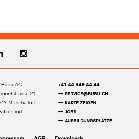
 Bubu AG
+41 44 949 44 44
senrietstrasse 21
SERVICE@BUBU.CH
617 Mönchaltorf
KARTE ZEIGEN
witzerland
JOBS
AUSBILDUNGSPLÄTZE
mpressum
AGB
Downloads