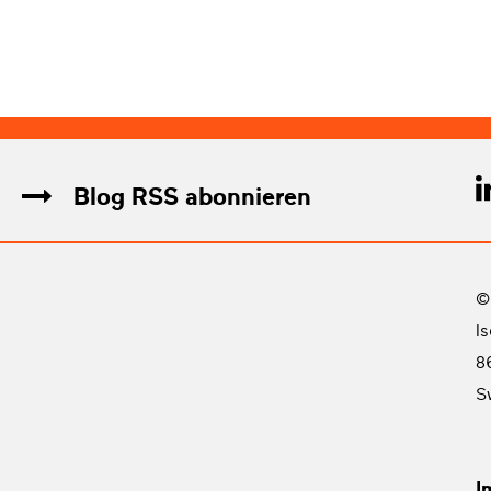
Blog RSS abonnieren
©
I
8
S
I