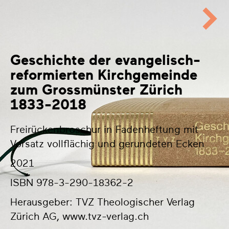
Geschichte der evangelisch-
reformierten Kirchgemeinde
zum Grossmünster Zürich
1833-2018
Freirückenbroschur in Fadenheftung mit
Vorsatz vollflächig und gerundeten Ecken
2021
ISBN 978-3-290-18362-2
Herausgeber: TVZ Theologischer Verlag
Zürich AG,
www.tvz-verlag.ch