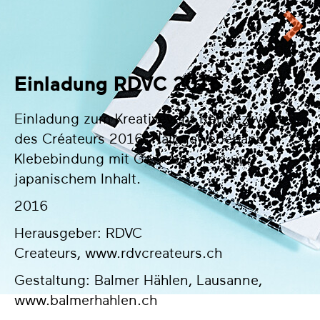
Einladung RDVC 2016
Einladung zum Kreativevent Rendez-vous
des Créateurs 2016. Halbgewebeband in
Klebebindung mit Gewebeecken und
japanischem Inhalt.
2016
Herausgeber: RDVC
Createurs,
www.rdvcreateurs.ch
Gestaltung: Balmer Hählen, Lausanne,
www.balmerhahlen.ch