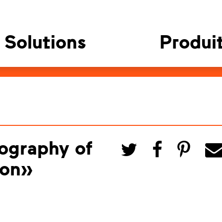
Solutions
Produi
ography of
ion»