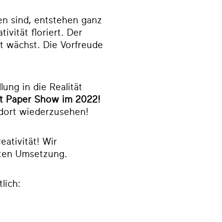
n sind, entstehen ganz
ivität floriert. Der
ft wächst. Die Vorfreude
ung in die Realität
nt Paper Show im 2022
!
 dort wiederzusehen!
eativität! Wir
eten Umsetzung.
lich: