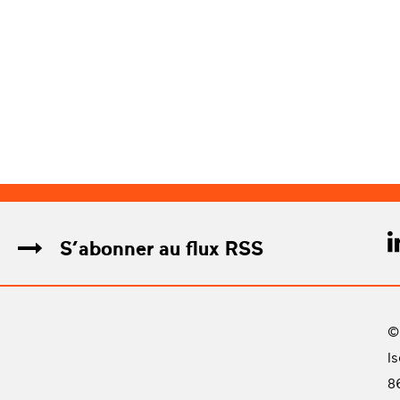
S’abonner au flux RSS
©
I
8