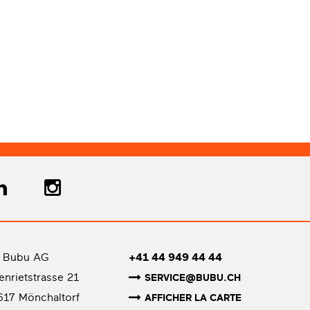
 Bubu AG
+41 44 949 44 44
senrietstrasse 21
SERVICE@BUBU.CH
617 Mönchaltorf
AFFICHER LA CARTE